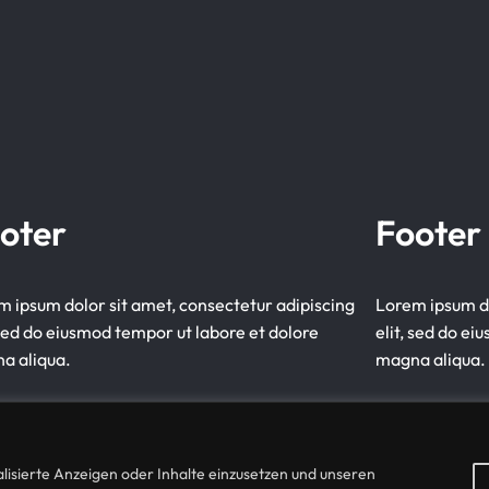
oter
Footer
m ipsum dolor sit amet, consectetur adipiscing
Lorem ipsum do
 sed do eiusmod tempor ut labore et dolore
elit, sed do e
a aliqua.
magna aliqua.
lisierte Anzeigen oder Inhalte einzusetzen und unseren